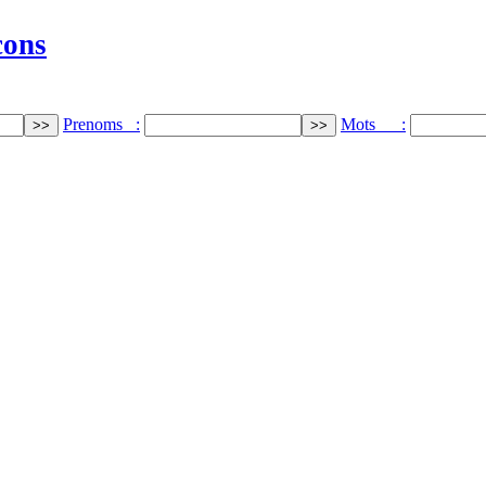
cons
Prenoms :
Mots :