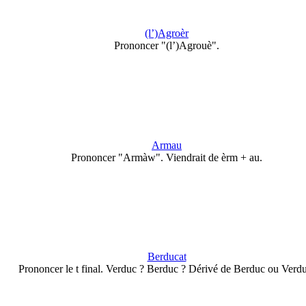
(l’)Agroèr
Prononcer "(l’)Agrouè".
Armau
Prononcer "Armàw". Viendrait de èrm + au.
Berducat
Prononcer le t final. Verduc ? Berduc ? Dérivé de Berduc ou Verd