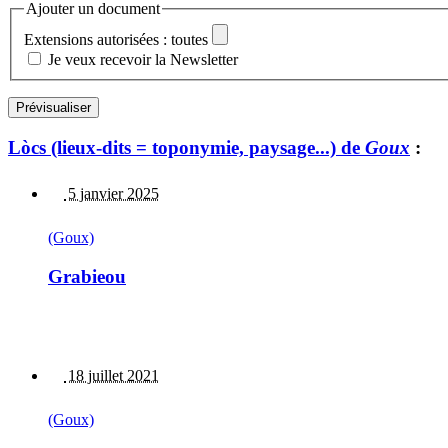
Ajouter un document
Extensions autorisées : toutes
Je veux recevoir la Newsletter
Lòcs (lieux-dits = toponymie, paysage...) de
Goux
:
5 janvier 2025
(Goux)
Grabieou
18 juillet 2021
(Goux)