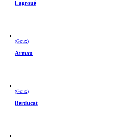
Lagroué
(Goux)
Armau
(Goux)
Berducat