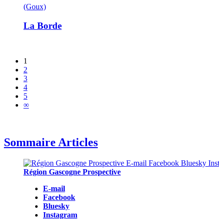
(Goux)
La Borde
1
2
3
4
5
∞
Sommaire Articles
Région Gascogne Prospective
E-mail
Facebook
Bluesky
Instagram