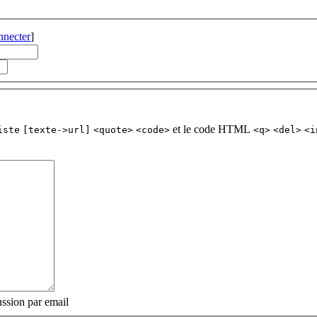
nnecter
]
et le code HTML
iste
[texte->url]
<quote>
<code>
<q>
<del>
<i
ssion par email