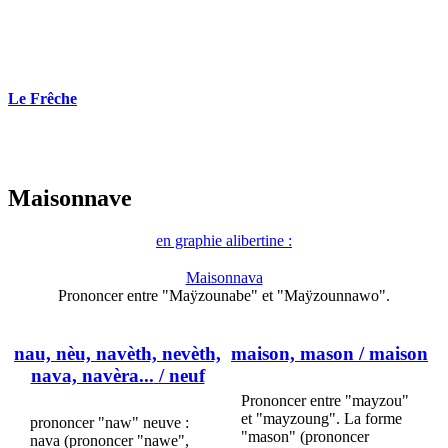
Le Frêche
Maisonnave
en graphie alibertine :
Maisonnava
Prononcer entre "Maÿzounabe" et "Maÿzounnawo".
nau, nèu, navèth, nevèth,
maison, mason
/ maison
nava, navèra...
/ neuf
Prononcer entre "mayzou"
et "mayzoung". La forme
prononcer "naw" neuve :
"mason" (prononcer
nava (prononcer "nawe",