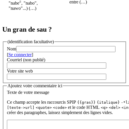
entre (…)
"nabe", "nabo",
"nawo"...) (…)
Un gran de sau ?
(identification facultative)
Nom
[
Se connecter
]
Courriel (non publié)
Votre site web
Ajoutez votre commentaire ici
Texte de votre message
Ce champ accepte les raccourcis SPIP
{{gras}}
{italique}
-*l
et le code HTML
[texte->url]
<quote>
<code>
<q>
<del>
<in
créer des paragraphes, laissez simplement des lignes vides.