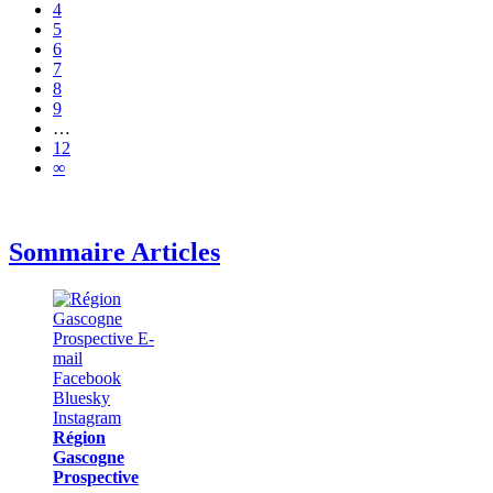
4
5
6
7
8
9
…
12
∞
Sommaire Articles
Région
Gascogne
Prospective