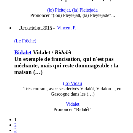
(lo) Pleitejat, (la) Pleitejada
Prononcer "(lou) Pleÿtejatt, (la) Pleÿtejade"...
1er octobre 2015
-
Vincent P.
(Le Frêche)
Bidalet
Vidalet
/
Bidalét
Un exemple de francisation, qui n'est pas
méchante, mais qui reste dommageable : la
maison (…)
(lo) Vidau
Très courant, avec ses dérivés Vidalòt, Vidalon..., en
Gascogne dans les (…)
Vidalet
Prononcer "Bidalét"
1
2
3