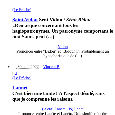
(Le Frêche)
Saint-Vidou
Sent Vidon
/
Sénn Bidou
«Remarque concernant tous les
hagiopatronymes. Un patronyme comportant le
mot Saint- peut (…)
Vidon
Prononcer entre "Bidou" et "Bidoung". Probablement un
hypochoristique de (…)
30 août 2022
-
Vincent P.
|
2
(Le Frêche)
Lannet
C'est bien une lande ! À l'aspect désolé, sans
que je comprenne les raisons.
(la,era) Laneta, (lo) Lanet
Prononcer entre Lanéte et Lanéto. Doit signifier "petite