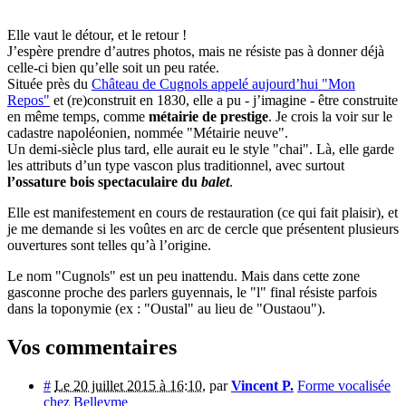
Elle vaut le détour, et le retour !
J’espère prendre d’autres photos, mais ne résiste pas à donner déjà
celle-ci bien qu’elle soit un peu ratée.
Située près du
Château de Cugnols appelé aujourd’hui "Mon
Repos"
et (re)construit en 1830, elle a pu - j’imagine - être construite
en même temps, comme
métairie de prestige
. Je crois la voir sur le
cadastre napoléonien, nommée "Métairie neuve".
Un demi-siècle plus tard, elle aurait eu le style "chai". Là, elle garde
les attributs d’un type vascon plus traditionnel, avec surtout
l’ossature bois spectaculaire du
balet
.
Elle est manifestement en cours de restauration (ce qui fait plaisir), et
je me demande si les voûtes en arc de cercle que présentent plusieurs
ouvertures sont telles qu’à l’origine.
Le nom "Cugnols" est un peu inattendu. Mais dans cette zone
gasconne proche des parlers guyennais, le "l" final résiste parfois
dans la toponymie (ex : "Oustal" au lieu de "Oustaou").
Vos commentaires
#
Le 20 juillet 2015 à 16:10
,
par
Vincent P.
Forme vocalisée
chez Belleyme