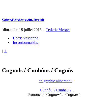
Saint-Pardoux-du-Breuil
dimanche 19 juillet 2015
-
Tederic Merger
Borde vasconne
Incontournables
|
1
Cugnols
/ Cunhòus
/ Cugnòs
en graphie alibertine :
Cunhòu ? Cunhau ?
Prononcer "Cugnòw", "Cugnàw"...