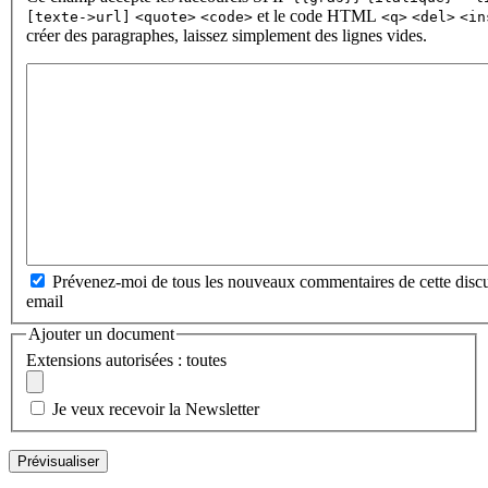
et le code HTML
[texte->url]
<quote>
<code>
<q>
<del>
<in
créer des paragraphes, laissez simplement des lignes vides.
Prévenez-moi de tous les nouveaux commentaires de cette discu
email
Ajouter un document
Extensions autorisées : toutes
Je veux recevoir la Newsletter