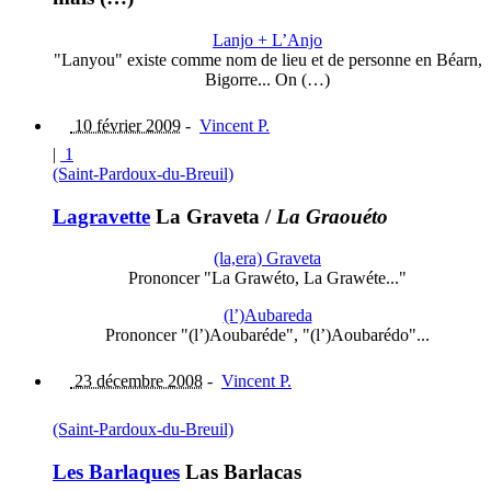
Lanjo + L’Anjo
"Lanyou" existe comme nom de lieu et de personne en Béarn,
Bigorre... On (…)
10 février 2009
-
Vincent P.
|
1
(Saint-Pardoux-du-Breuil)
Lagravette
La Graveta
/
La Graouéto
(la,era) Graveta
Prononcer "La Grawéto, La Grawéte..."
(l’)Aubareda
Prononcer "(l’)Aoubaréde", "(l’)Aoubarédo"...
23 décembre 2008
-
Vincent P.
(Saint-Pardoux-du-Breuil)
Les Barlaques
Las Barlacas