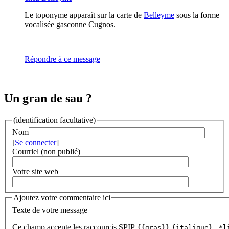
Le toponyme apparaît sur la carte de
Belleyme
sous la forme
vocalisée gasconne Cugnos.
Répondre à ce message
Un gran de sau ?
(identification facultative)
Nom
[
Se connecter
]
Courriel (non publié)
Votre site web
Ajoutez votre commentaire ici
Texte de votre message
Ce champ accepte les raccourcis SPIP
{{gras}}
{italique}
-*l