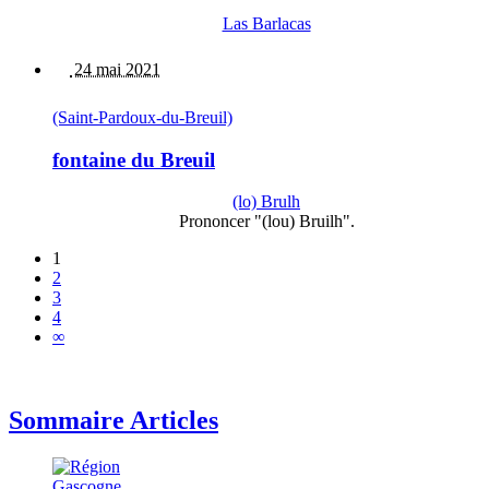
Las Barlacas
24 mai 2021
(Saint-Pardoux-du-Breuil)
fontaine du Breuil
(lo) Brulh
Prononcer "(lou) Bruilh".
1
2
3
4
∞
Sommaire Articles