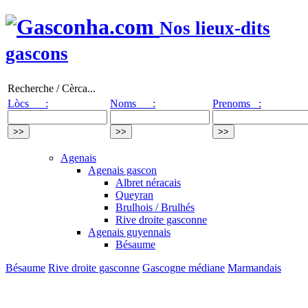
Nos lieux-dits
gascons
Recherche / Cèrca...
Lòcs :
Noms :
Prenoms :
Agenais
Agenais gascon
Albret néracais
Queyran
Brulhois / Brulhés
Rive droite gasconne
Agenais guyennais
Bésaume
Bésaume
Rive droite gasconne
Gascogne médiane
Marmandais