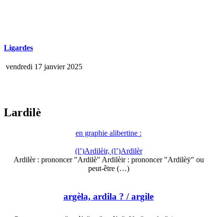
Ligardes
vendredi 17 janvier 2025
Lardilè
en graphie alibertine :
(l’)Ardilèir, (l’)Ardilèr
Ardilèr : prononcer "Ardilè" Ardilèir : prononcer "Ardilèÿ" ou
peut-être (…)
argèla, ardila ?
/ argile