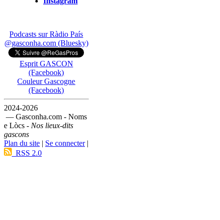
Instagram
Podcasts sur Ràdio País
@gasconha.com (Bluesky)
Esprit GASCON
(Facebook)
Couleur Gascogne
(Facebook)
2024-2026
— Gasconha.com - Noms
e Lòcs -
Nos lieux-dits
gascons
Plan du site
|
Se connecter
|
RSS 2.0