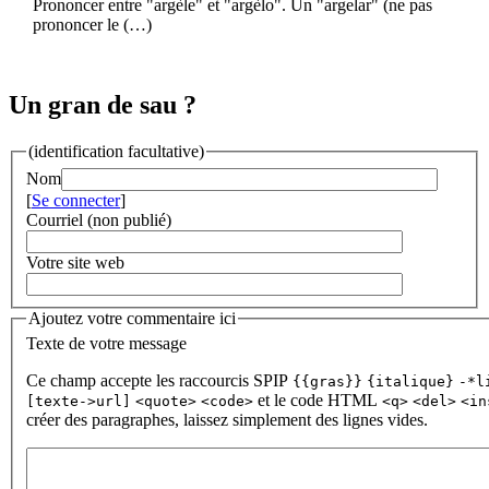
Prononcer entre "argèle" et "argèlo". Un "argelar" (ne pas
prononcer le (…)
Un gran de sau ?
(identification facultative)
Nom
[
Se connecter
]
Courriel (non publié)
Votre site web
Ajoutez votre commentaire ici
Texte de votre message
Ce champ accepte les raccourcis SPIP
{{gras}}
{italique}
-*l
et le code HTML
[texte->url]
<quote>
<code>
<q>
<del>
<in
créer des paragraphes, laissez simplement des lignes vides.