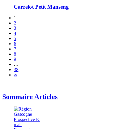
Carrelot Petit Manseng
1
2
3
4
5
6
7
8
9
…
38
∞
Sommaire Articles