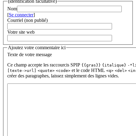
(identification facultative)
Nom
[
Se connecter
]
Courriel (non publié)
Votre site web
Ajoutez votre commentaire ici
Texte de votre message
Ce champ accepte les raccourcis SPIP
{{gras}}
{italique}
-*l
et le code HTML
[texte->url]
<quote>
<code>
<q>
<del>
<in
créer des paragraphes, laissez simplement des lignes vides.