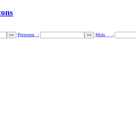
cons
Prenoms :
Mots :