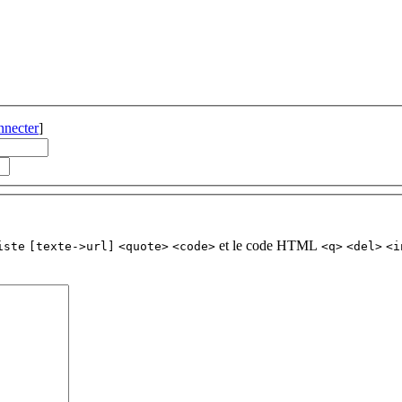
nnecter
]
et le code HTML
iste
[texte->url]
<quote>
<code>
<q>
<del>
<i