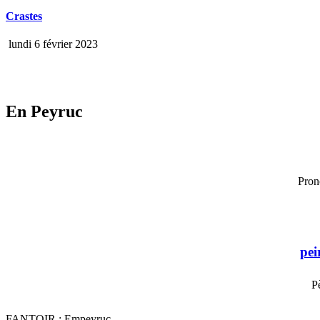
Crastes
lundi 6 février 2023
En Peyruc
Pron
pei
P
FANTOIR : Empeyruc