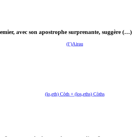
emier, avec son apostrophe surprenante, suggère (…)
(l’)Airau
(lo,eth) Còth + (los,eths) Còths