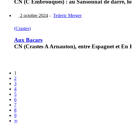
CN (C Embrouqués) : au Sansounat de darré, lou
2 octobre 2024
-
Tederic Merger
(Crastes)
Aux Bacars
CN (Crastes A Arnauton), entre Espagnet et En H
1
2
3
4
5
6
7
8
9
∞