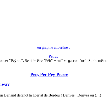
en graphie alibertine :
Peiruc
oncer "Peÿruc". Semble être "Pèir" + suffixe gascon "uc". Sur le mêm
Pèir, Pèr Peÿ Pierre
r.wav
èir Berland defenot la libertat de Bordèu ! Dérivés : Dérivés ou (…)