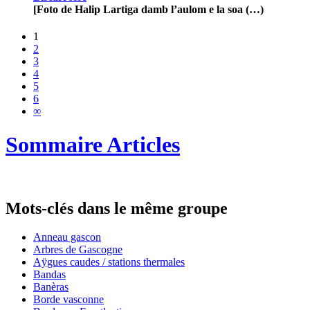
[Foto de Halip Lartiga damb l’aulom e la soa (…)
1
2
3
4
5
6
∞
Sommaire Articles
Mots-clés dans le même groupe
Anneau gascon
Arbres de Gascogne
Aÿgues caudes / stations thermales
Bandas
Banèras
Borde vasconne