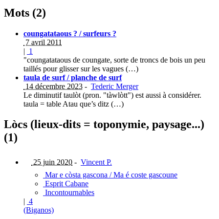
Mots (2)
coungatataous ? / surfeurs ?
7 avril 2011
|
1
"coungatataous de coungate, sorte de troncs de bois un peu
taillés pour glisser sur les vagues (…)
taula de surf / planche de surf
14 décembre 2023
-
Tederic Merger
Le diminutif taulòt (pron. "tàwlòtt") est aussi à considérer.
taula = table Atau que’s ditz (…)
Lòcs (lieux-dits = toponymie, paysage...)
(1)
25 juin 2020
-
Vincent P.
Mar e còsta gascona / Ma é coste gascoune
Esprit Cabane
Incontournables
|
4
(Biganos)