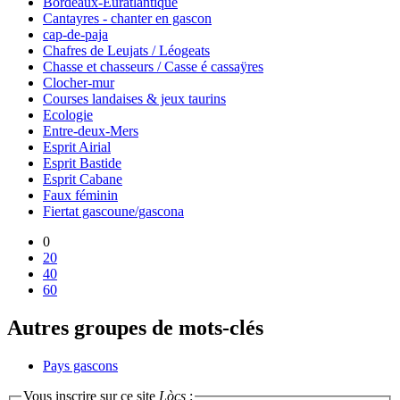
Bordeaux-Euratlantique
Cantayres - chanter en gascon
cap-de-paja
Chafres de Leujats / Léogeats
Chasse et chasseurs / Casse é cassaÿres
Clocher-mur
Courses landaises & jeux taurins
Ecologie
Entre-deux-Mers
Esprit Airial
Esprit Bastide
Esprit Cabane
Faux féminin
Fiertat gascoune/gascona
0
20
40
60
Autres groupes de mots-clés
Pays gascons
Vous inscrire sur ce site
Lòcs
: