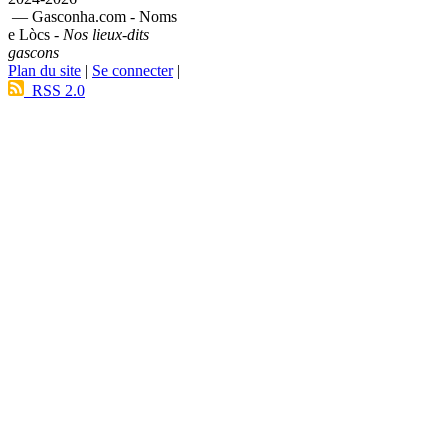
— Gasconha.com - Noms
e Lòcs -
Nos lieux-dits
gascons
Plan du site
|
Se connecter
|
RSS 2.0