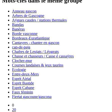
Mots-clés dans le même groupe
Anneau gascon
Arbres de Gascogne
Aÿgues caudes / stations thermales
Bandas
Banèras
Borde vasconne
Bordeaux-Euratlantique
Cantayres - chanter en gascon
cap-de-paja
Chafres de Leujats / Léogeats
Chasse et chasseurs / Casse é cassaÿres
Clocher-mur
Courses landaises & jeux taurins
Ecologie
Entre-deux-Mers
Esprit Airial
Esprit Bastide
Esprit Cabane
Faux féminin
Fiertat gascoune/gascona
0
20