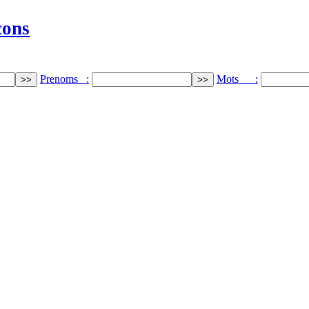
cons
Prenoms :
Mots :