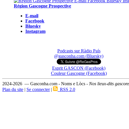
Région Gascogne Prospective
E-mail
Facebook
Bluesky
Instagram
Podcasts sur Ràdio País
@gasconha.com (Bluesky)
Esprit GASCON (Facebook)
Couleur Gascogne (Facebook)
2024-2026 — Gasconha.com - Noms e Lòcs -
Nos lieux-dits gascon
Plan du site
|
Se connecter
|
RSS 2.0