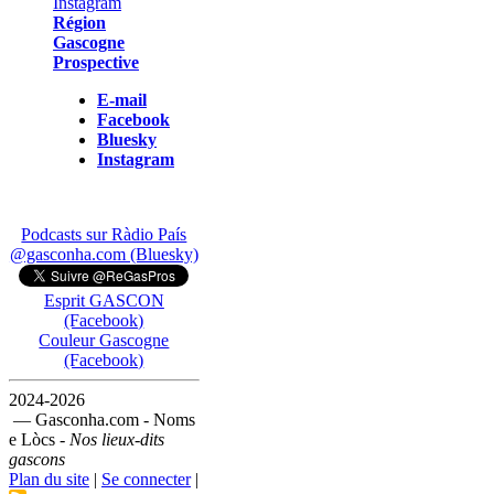
Région
Gascogne
Prospective
E-mail
Facebook
Bluesky
Instagram
Podcasts sur Ràdio País
@gasconha.com (Bluesky)
Esprit GASCON
(Facebook)
Couleur Gascogne
(Facebook)
2024-2026
— Gasconha.com - Noms
e Lòcs -
Nos lieux-dits
gascons
Plan du site
|
Se connecter
|