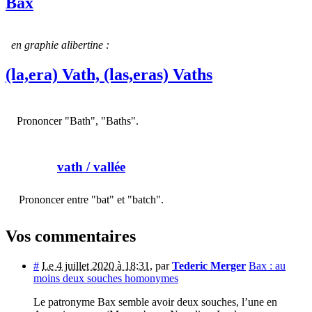
Bax
en graphie alibertine :
(la,era) Vath, (las,eras) Vaths
Prononcer "Bath", "Baths".
vath
/ vallée
Prononcer entre "bat" et "batch".
Vos commentaires
#
Le 4 juillet 2020 à 18:31
,
par
Tederic Merger
Bax : au
moins deux souches homonymes
Le patronyme Bax semble avoir deux souches, l’une en