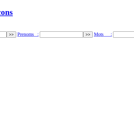
cons
Prenoms :
Mots :