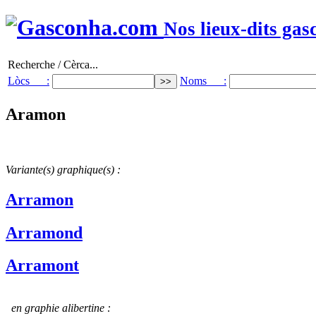
Nos lieux-dits gas
Recherche / Cèrca...
Lòcs :
Noms :
Aramon
Variante(s) graphique(s) :
Arramon
Arramond
Arramont
en graphie alibertine :