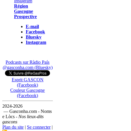
Région
Gascogne
Prospective
E-mail
Facebook
Bluesky
Instagram
Podcasts sur Ràdio País
@gasconha.com (Bluesky)
Esprit GASCON
(Facebook)
Couleur Gascogne
(Facebook)
2024-2026
— Gasconha.com - Noms
e Lòcs -
Nos lieux-dits
gascons
Plan du site
|
Se connecter
|