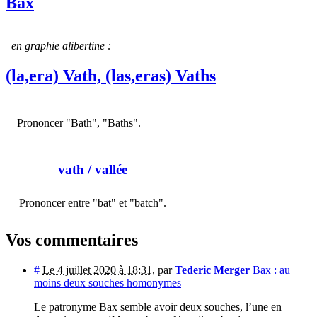
Bax
en graphie alibertine :
(la,era) Vath, (las,eras) Vaths
Prononcer "Bath", "Baths".
vath
/ vallée
Prononcer entre "bat" et "batch".
Vos commentaires
#
Le 4 juillet 2020 à 18:31
,
par
Tederic Merger
Bax : au
moins deux souches homonymes
Le patronyme Bax semble avoir deux souches, l’une en