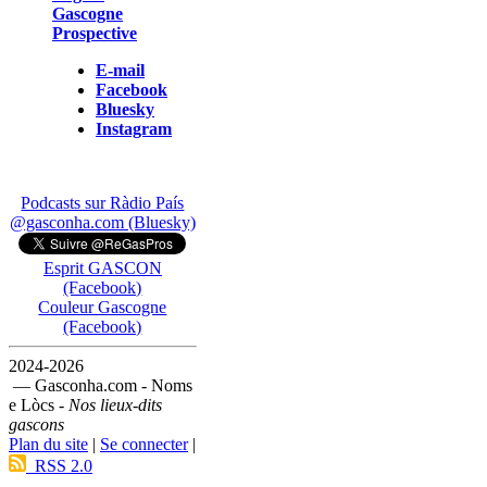
Gascogne
Prospective
E-mail
Facebook
Bluesky
Instagram
Podcasts sur Ràdio País
@gasconha.com (Bluesky)
Esprit GASCON
(Facebook)
Couleur Gascogne
(Facebook)
2024-2026
— Gasconha.com - Noms
e Lòcs -
Nos lieux-dits
gascons
Plan du site
|
Se connecter
|
RSS 2.0