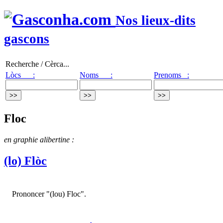
Nos lieux-dits
gascons
Recherche / Cèrca...
Lòcs :
Noms :
Prenoms :
Floc
en graphie alibertine :
(lo) Flòc
Prononcer "(lou) Floc".