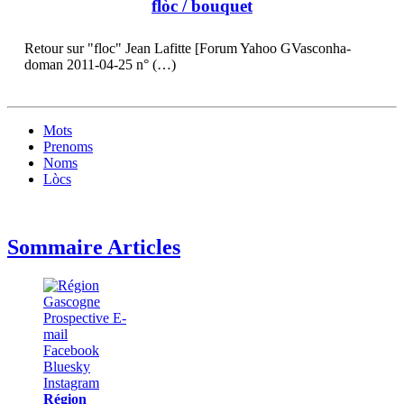
flòc
/ bouquet
Retour sur "floc" Jean Lafitte [Forum Yahoo GVasconha-
doman 2011-04-25 n° (…)
Mots
Prenoms
Noms
Lòcs
Sommaire Articles
Région