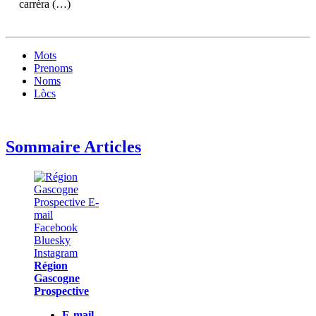
carrèra (…)
Mots
Prenoms
Noms
Lòcs
Sommaire Articles
Région
Gascogne
Prospective
E-mail