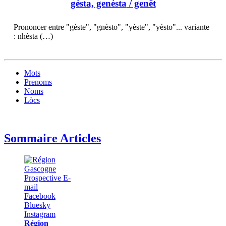
gèsta, genèsta
/ genêt
Prononcer entre "gèste", "gnèsto", "yèste", "yèsto"... variante
: nhèsta (…)
Mots
Prenoms
Noms
Lòcs
Sommaire Articles
Région