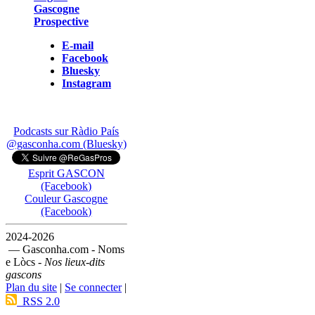
Gascogne
Prospective
E-mail
Facebook
Bluesky
Instagram
Podcasts sur Ràdio País
@gasconha.com (Bluesky)
Esprit GASCON
(Facebook)
Couleur Gascogne
(Facebook)
2024-2026
— Gasconha.com - Noms
e Lòcs -
Nos lieux-dits
gascons
Plan du site
|
Se connecter
|
RSS 2.0