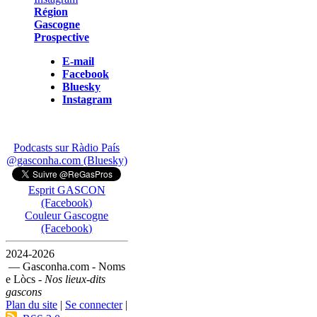
Région
Gascogne
Prospective
E-mail
Facebook
Bluesky
Instagram
Podcasts sur Ràdio País
@gasconha.com (Bluesky)
Esprit GASCON
(Facebook)
Couleur Gascogne
(Facebook)
2024-2026
— Gasconha.com - Noms
e Lòcs -
Nos lieux-dits
gascons
Plan du site
|
Se connecter
|