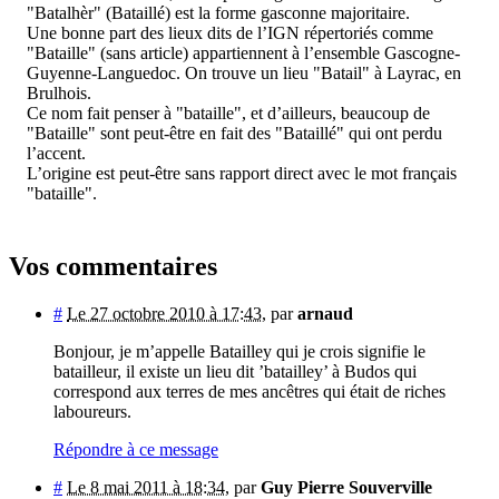
"Batalhèr" (Bataillé) est la forme gasconne majoritaire.
Une bonne part des lieux dits de l’IGN répertoriés comme
"Bataille" (sans article) appartiennent à l’ensemble Gascogne-
Guyenne-Languedoc. On trouve un lieu "Batail" à Layrac, en
Brulhois.
Ce nom fait penser à "bataille", et d’ailleurs, beaucoup de
"Bataille" sont peut-être en fait des "Bataillé" qui ont perdu
l’accent.
L’origine est peut-être sans rapport direct avec le mot français
"bataille".
Vos commentaires
#
Le 27 octobre 2010 à 17:43
,
par
arnaud
Bonjour, je m’appelle Batailley qui je crois signifie le
batailleur, il existe un lieu dit ’batailley’ à Budos qui
correspond aux terres de mes ancêtres qui était de riches
laboureurs.
Répondre à ce message
#
Le 8 mai 2011 à 18:34
,
par
Guy Pierre Souverville