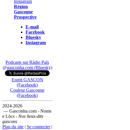
Région
Gascogne
Prospective
E-mail
Facebook
Bluesky
Instagram
Podcasts sur Ràdio País
@gasconha.com (Bluesky)
Esprit GASCON
(Facebook)
Couleur Gascogne
(Facebook)
2024-2026
— Gasconha.com - Noms
e Lòcs -
Nos lieux-dits
gascons
Plan du site
|
Se connecter
|