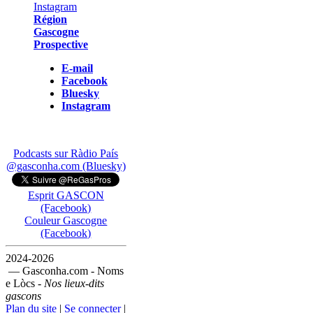
Région
Gascogne
Prospective
E-mail
Facebook
Bluesky
Instagram
Podcasts sur Ràdio País
@gasconha.com (Bluesky)
Esprit GASCON
(Facebook)
Couleur Gascogne
(Facebook)
2024-2026
— Gasconha.com - Noms
e Lòcs -
Nos lieux-dits
gascons
Plan du site
|
Se connecter
|