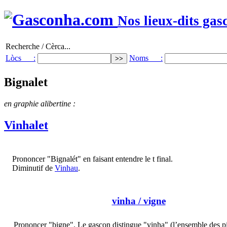
Nos lieux-dits gas
Recherche / Cèrca...
Lòcs :
Noms :
Bignalet
en graphie alibertine :
Vinhalet
Prononcer "Bignalét" en faisant entendre le t final.
Diminutif de
Vinhau
.
vinha
/ vigne
Prononcer "bigne". Le gascon distingue "vinha" (l’ensemble des p