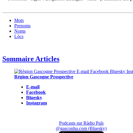
Mots
Prenoms
Noms
Lòcs
Sommaire Articles
Région Gascogne Prospective
E-mail
Facebook
Bluesky
Instagram
Podcasts sur Ràdio País
@gasconha.com (Bluesky)