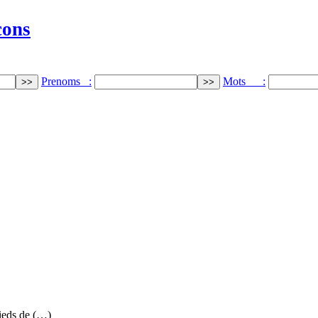
cons
Prenoms :
Mots :
ieds de (…)