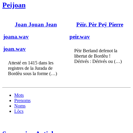
Peijoan
Joan Jouan Jean
Pèir, Pèr Peÿ Pierre
joana.wav
peir.wav
joan.wav
Pèir Berland defenot la
libertat de Bordèu !
Dérivés : Dérivés ou (…)
Attesté en 1415 dans les
registres de la Jurada de
Bordèu sous la forme (…)
Mots
Prenoms
Noms
Lòcs