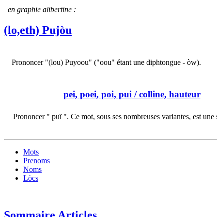
en graphie alibertine :
(lo,eth) Pujòu
Prononcer "(lou) Puyoou" ("oou" étant une diphtongue - òw).
pei, poei, poi, pui
/ colline, hauteur
Prononcer " puï ". Ce mot, sous ses nombreuses variantes, est une
Mots
Prenoms
Noms
Lòcs
Sommaire Articles