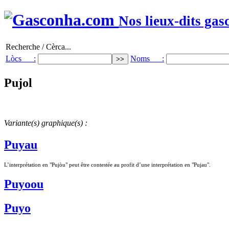
Nos lieux-dits gas
Recherche / Cèrca...
Lòcs :
Noms :
Pujol
Variante(s) graphique(s) :
Puyau
L’interprétation en "Pujòu" peut être contestée au profit d’une interprétation en "Pujau".
Puyoou
Puyo