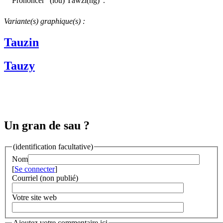
Prononcer "(lou) Tàwzi(ng)".
Variante(s) graphique(s) :
Tauzin
Tauzy
Un gran de sau ?
(identification facultative)
Nom
[
Se connecter
]
Courriel (non publié)
Votre site web
Ajoutez votre commentaire ici