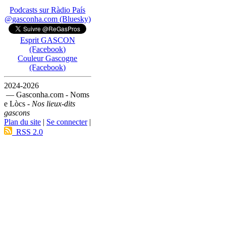
Podcasts sur Ràdio País
@gasconha.com (Bluesky)
Esprit GASCON
(Facebook)
Couleur Gascogne
(Facebook)
2024-2026
— Gasconha.com - Noms
e Lòcs -
Nos lieux-dits
gascons
Plan du site
|
Se connecter
|
RSS 2.0