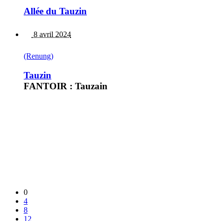
Allée du Tauzin
8 avril 2024
(Renung)
Tauzin
FANTOIR : Tauzain
0
4
8
12