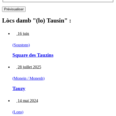
Lòcs damb "(lo) Tausin" :
16 juin
(Soustons)
Square des Tauzins
28 juillet 2025
(Monein / Monenh)
Tauzy
14 mai 2024
(Lons)