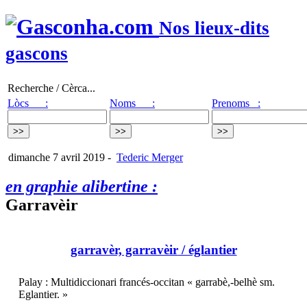
Nos lieux-dits
gascons
Recherche / Cèrca...
Lòcs :
Noms :
Prenoms :
dimanche 7 avril 2019
-
Tederic Merger
en graphie alibertine :
Garravèir
garravèr, garravèir
/ églantier
Palay : Multidiccionari francés-occitan « garrabè,-belhè sm.
Eglantier. »