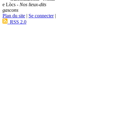
e Lòcs -
Nos lieux-dits
gascons
Plan du site
|
Se connecter
|
RSS 2.0