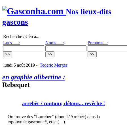
Nos lieux-dits
gascons
Recherche / Cèrca...
Lòcs :
Noms :
Prenoms :
lundi 5 août 2019
-
Tederic Merger
en graphie alibertine :
Rebequet
arrebèc
/ contour, détour... revêche !
On trouve des "Larrebec" (donc L’Arrebèc) dans la
toponymie gasconne*, et je (…)