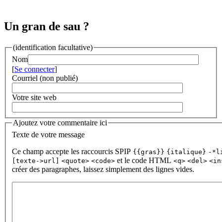
Un gran de sau ?
(identification facultative)
Nom
[
Se connecter
]
Courriel (non publié)
Votre site web
Ajoutez votre commentaire ici
Texte de votre message
Ce champ accepte les raccourcis SPIP
{{gras}}
{italique}
-*l
et le code HTML
[texte->url]
<quote>
<code>
<q>
<del>
<in
créer des paragraphes, laissez simplement des lignes vides.