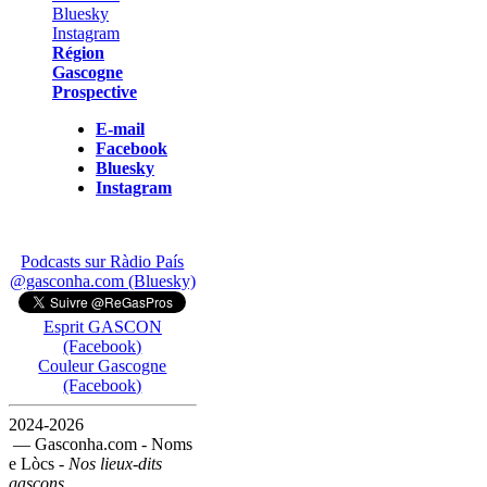
Région
Gascogne
Prospective
E-mail
Facebook
Bluesky
Instagram
Podcasts sur Ràdio País
@gasconha.com (Bluesky)
Esprit GASCON
(Facebook)
Couleur Gascogne
(Facebook)
2024-2026
— Gasconha.com - Noms
e Lòcs -
Nos lieux-dits
gascons