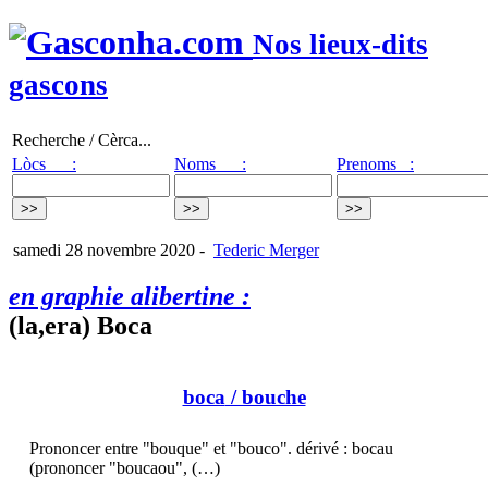
Nos lieux-dits
gascons
Recherche / Cèrca...
Lòcs :
Noms :
Prenoms :
samedi 28 novembre 2020
-
Tederic Merger
en graphie alibertine :
(la,era) Boca
boca
/ bouche
Prononcer entre "bouque" et "bouco". dérivé : bocau
(prononcer "boucaou", (…)