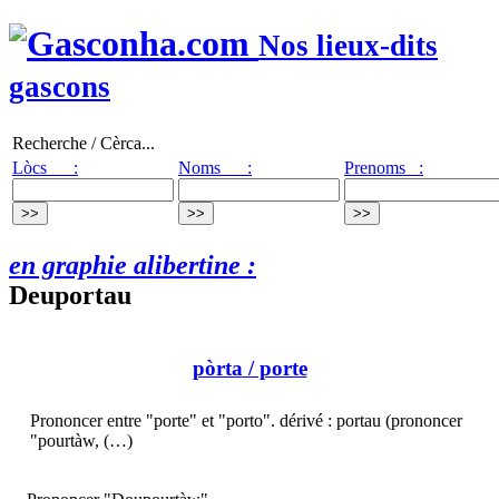
Nos lieux-dits
gascons
Recherche / Cèrca...
Lòcs :
Noms :
Prenoms :
en graphie alibertine :
Deuportau
pòrta
/ porte
Prononcer entre "porte" et "porto". dérivé : portau (prononcer
"pourtàw, (…)