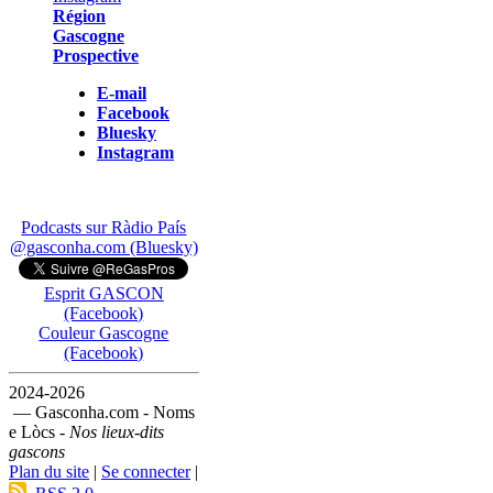
Région
Gascogne
Prospective
E-mail
Facebook
Bluesky
Instagram
Podcasts sur Ràdio País
@gasconha.com (Bluesky)
Esprit GASCON
(Facebook)
Couleur Gascogne
(Facebook)
2024-2026
— Gasconha.com - Noms
e Lòcs -
Nos lieux-dits
gascons
Plan du site
|
Se connecter
|