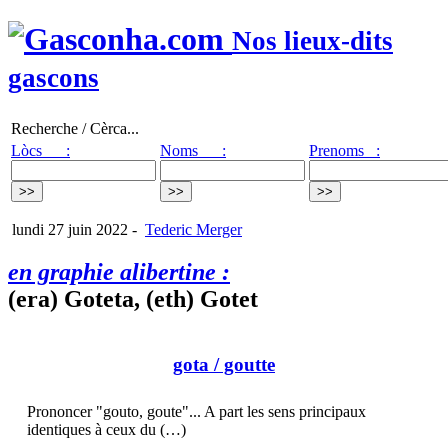
Nos lieux-dits
gascons
Recherche / Cèrca...
Lòcs :
Noms :
Prenoms :
lundi 27 juin 2022
-
Tederic Merger
en graphie alibertine :
(era) Goteta, (eth) Gotet
gota
/ goutte
Prononcer "gouto, goute"... A part les sens principaux
identiques à ceux du (…)