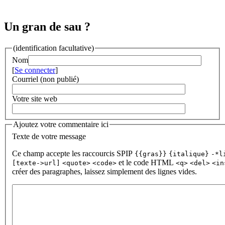
Un gran de sau ?
(identification facultative)
Nom
[
Se connecter
]
Courriel (non publié)
Votre site web
Ajoutez votre commentaire ici
Texte de votre message
Ce champ accepte les raccourcis SPIP
{{gras}}
{italique}
-*l
et le code HTML
[texte->url]
<quote>
<code>
<q>
<del>
<in
créer des paragraphes, laissez simplement des lignes vides.