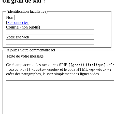
Un gran de sau ?
(identification facultative)
Nom
[
Se connecter
]
Courriel (non publié)
Votre site web
Ajoutez votre commentaire ici
Texte de votre message
Ce champ accepte les raccourcis SPIP
{{gras}}
{italique}
-*l
et le code HTML
[texte->url]
<quote>
<code>
<q>
<del>
<in
créer des paragraphes, laissez simplement des lignes vides.