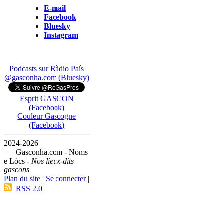
E-mail
Facebook
Bluesky
Instagram
Podcasts sur Ràdio País
@gasconha.com (Bluesky)
Esprit GASCON
(Facebook)
Couleur Gascogne
(Facebook)
2024-2026
— Gasconha.com - Noms
e Lòcs -
Nos lieux-dits
gascons
Plan du site
|
Se connecter
|
RSS 2.0