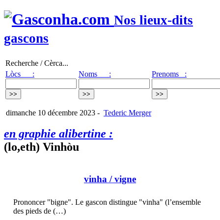
Nos lieux-dits
gascons
Recherche / Cèrca...
Lòcs :
Noms :
Prenoms :
dimanche 10 décembre 2023
-
Tederic Merger
en graphie alibertine :
(lo,eth) Vinhòu
vinha
/ vigne
Prononcer "bigne". Le gascon distingue "vinha" (l’ensemble
des pieds de (…)