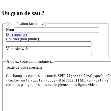
Un gran de sau ?
(identification facultative)
Nom
[
Se connecter
]
Courriel (non publié)
Votre site web
Ajoutez votre commentaire ici
Texte de votre message
Ce champ accepte les raccourcis SPIP
{{gras}}
{italique}
-*l
et le code HTML
[texte->url]
<quote>
<code>
<q>
<del>
<in
créer des paragraphes, laissez simplement des lignes vides.