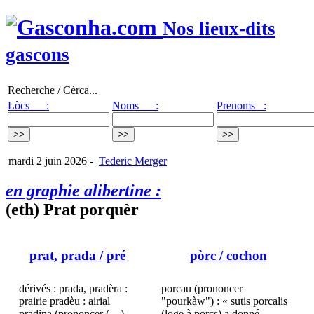
Nos lieux-dits
gascons
Recherche / Cèrca...
Lòcs :
Noms :
Prenoms :
mardi 2 juin 2026
-
Tederic Merger
en graphie alibertine :
(eth) Prat porquèr
prat, prada
/ pré
pòrc
/ cochon
dérivés : prada, pradèra :
porcau (prononcer
prairie pradèu : airial
"pourkàw") : « sutis porcalis
pradina (prononcer (…)
(loge à porcs) a donné