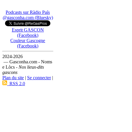
Podcasts sur Ràdio País
@gasconha.com (Bluesky)
Esprit GASCON
(Facebook)
Couleur Gascogne
(Facebook)
2024-2026
— Gasconha.com - Noms
e Lòcs -
Nos lieux-dits
gascons
Plan du site
|
Se connecter
|
RSS 2.0