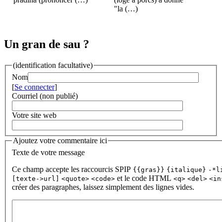
"la (…)
Un gran de sau ?
(identification facultative)
Nom
[
Se connecter
]
Courriel (non publié)
Votre site web
Ajoutez votre commentaire ici
Texte de votre message
Ce champ accepte les raccourcis SPIP
{{gras}}
{italique}
-*l
et le code HTML
[texte->url]
<quote>
<code>
<q>
<del>
<in
créer des paragraphes, laissez simplement des lignes vides.