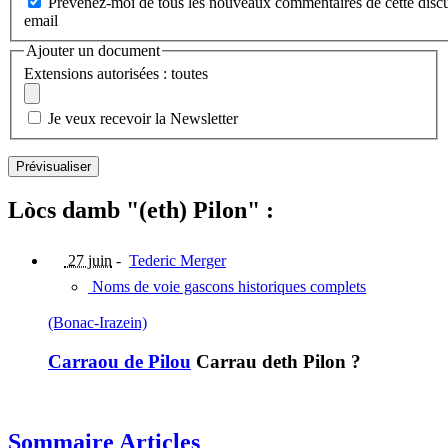
Prévenez-moi de tous les nouveaux commentaires de cette discu
email
Ajouter un document
Extensions autorisées : toutes
Je veux recevoir la Newsletter
Lòcs damb "(eth) Pilon" :
27 juin
-
Tederic Merger
Noms de voie gascons historiques complets
(Bonac-Irazein)
Carraou de Pilou
Carrau deth Pilon ?
Sommaire Articles