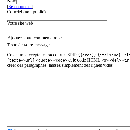
Nom
[
Se connecter
]
Courriel (non publié)
Votre site web
Ajoutez votre commentaire ici
Texte de votre message
Ce champ accepte les raccourcis SPIP
{{gras}}
{italique}
-*l
et le code HTML
[texte->url]
<quote>
<code>
<q>
<del>
<in
créer des paragraphes, laissez simplement des lignes vides.