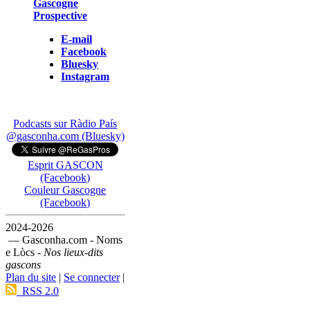
Gascogne
Prospective
E-mail
Facebook
Bluesky
Instagram
Podcasts sur Ràdio País
@gasconha.com (Bluesky)
Esprit GASCON
(Facebook)
Couleur Gascogne
(Facebook)
2024-2026
— Gasconha.com - Noms
e Lòcs -
Nos lieux-dits
gascons
Plan du site
|
Se connecter
|
RSS 2.0