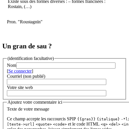
Existe sous des formes diverses : – formes francisées :
Rostain, (…)
Pron. "Roustagnïn"
Un gran de sau ?
(identification facultative)
Nom
[
Se connecter
]
Courriel (non publié)
Votre site web
Ajoutez votre commentaire ici
Texte de votre message
Ce champ accepte les raccourcis SPIP
{{gras}}
{italique}
-*l
et le code HTML
[texte->url]
<quote>
<code>
<q>
<del>
<in