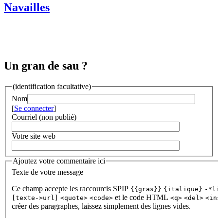
Navailles
Un gran de sau ?
(identification facultative)
Nom
[
Se connecter
]
Courriel (non publié)
Votre site web
Ajoutez votre commentaire ici
Texte de votre message
Ce champ accepte les raccourcis SPIP
{{gras}}
{italique}
-*l
et le code HTML
[texte->url]
<quote>
<code>
<q>
<del>
<in
créer des paragraphes, laissez simplement des lignes vides.