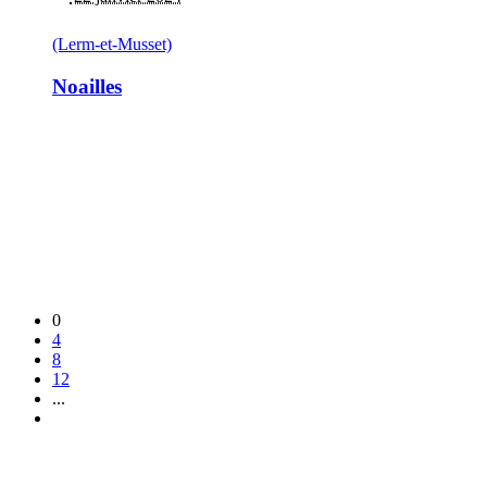
(Lerm-et-Musset)
Noailles
0
4
8
12
...