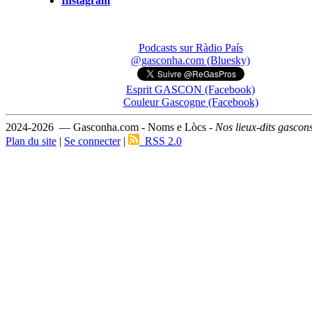
Instagram
Podcasts sur Ràdio País
@gasconha.com (Bluesky)
Esprit GASCON (Facebook)
Couleur Gascogne (Facebook)
2024-2026 — Gasconha.com - Noms e Lòcs -
Nos lieux-dits gascon
Plan du site
|
Se connecter
|
RSS 2.0