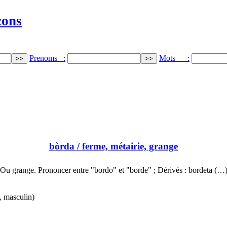
cons
Prenoms :
Mots :
bòrda
/ ferme, métairie, grange
Ou grange. Prononcer entre "bordo" et "borde" ; Dérivés : bordeta (…
, masculin)