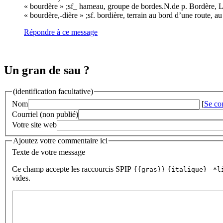
« bourdère » ;sf_ hameau, groupe de bordes.N.de p. Bordère, 
« bourdère,-dière » ;sf. bordière, terrain au bord d’une route, a
Répondre à ce message
Un gran de sau ?
(identification facultative)
Nom
[
Se co
Courriel (non publié)
Votre site web
Ajoutez votre commentaire ici
Texte de votre message
Ce champ accepte les raccourcis SPIP
{{gras}}
{italique}
-*l
vides.