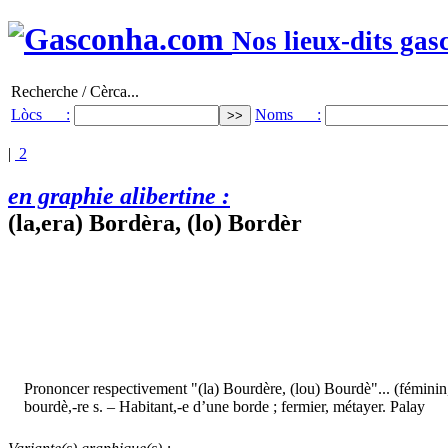
Nos lieux-dits gas
Recherche / Cèrca...
Lòcs :
Noms :
|
2
en graphie alibertine :
(la,era) Bordèra, (lo) Bordèr
Prononcer respectivement "(la) Bourdère, (lou) Bourdè"... (féminin
bourdè,-re s. – Habitant,-e d’une borde ; fermier, métayer. Palay