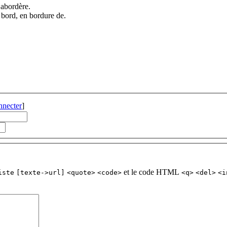
Labordère.
u bord, en bordure de.
nnecter
]
et le code HTML
iste
[texte->url]
<quote>
<code>
<q>
<del>
<i