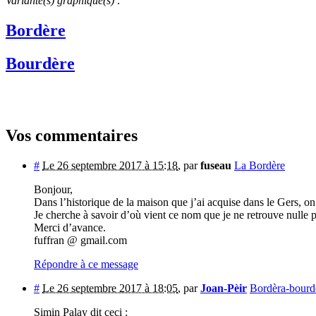
Variante(s) graphique(s) :
Bordère
Bourdère
Vos commentaires
#
Le 26 septembre 2017 à 15:18
,
par
fuseau
La Bordère
Bonjour,
Dans l’historique de la maison que j’ai acquise dans le Gers, on
Je cherche à savoir d’où vient ce nom que je ne retrouve nulle p
Merci d’avance.
fuffran @ gmail.com
Répondre à ce message
#
Le 26 septembre 2017 à 18:05
,
par
Joan-Pèir
Bordèra-bourd
Simin Palay dit ceci :