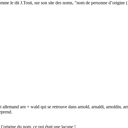
mme le dit J.Tosti, sur son site des noms, "nom de personne d’origine 
allemand arn + wald qui se retrouve dans arnold, arnaldi, arnoldin, arnod
rprend.
’origine du nom, ce qui était une lacune !