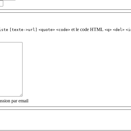
et le code HTML
iste
[texte->url]
<quote>
<code>
<q>
<del>
<i
ssion par email