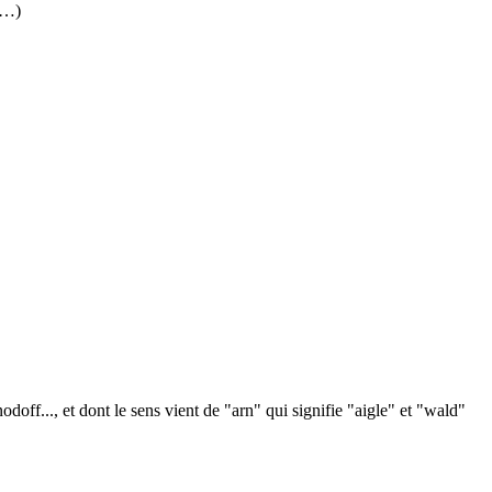
(…)
off..., et dont le sens vient de "arn" qui signifie "aigle" et "wald"