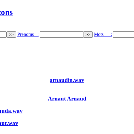
cons
Prenoms :
Mots :
arnaudin.wav
Arnaut Arnaud
auda.wav
aut.wav