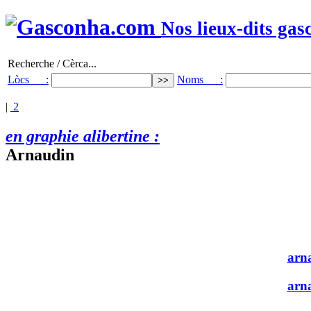
Nos lieux-dits gas
Recherche / Cèrca...
Lòcs :
Noms :
|
2
en graphie alibertine :
Arnaudin
arn
arn