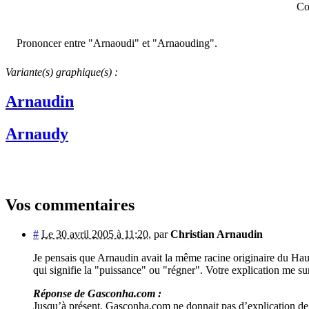
Co
Prononcer entre "Arnaoudi" et "Arnaouding".
Variante(s) graphique(s) :
Arnaudin
Arnaudy
Vos commentaires
#
Le 30 avril 2005 à 11:20
,
par
Christian Arnaudin
Je pensais que Arnaudin avait la même racine originaire du Haut 
qui signifie la "puissance" ou "régner". Votre explication me su
Réponse de Gasconha.com :
Jusqu’à présent, Gasconha.com ne donnait pas d’explication de l