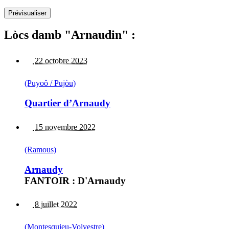
Lòcs damb "Arnaudin" :
22 octobre 2023
(Puyoô / Pujòu)
Quartier d’Arnaudy
15 novembre 2022
(Ramous)
Arnaudy
FANTOIR : D'Arnaudy
8 juillet 2022
(Montesquieu-Volvestre)