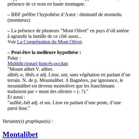
présence de ce nom en haute montagne.
–
BBF préfère l’hypothèse d’Astor : diminutif de
montaliu
(montueux)
–
La présence de plusieurs "Mont Olivet" en pays d’oïl amène
à agrandir la famille de ce côté aussi...
Voir
La Congrégation du Mont Olivet
.
–
Peut-être la meilleure hypothèse :
Palay :
Multidiccionari francés-occitan
"Mount alibet V. alibet.
alibét,-e, libét,-e adj. Lisse, uni, sans végétation en parlant d’un
terrain. N. de p. Mountalibet. A Bagnères, par ignorance, le
mountalibet est devenu montolivet que les franchimans
traduisent par « mont des oliviers » (- ?)."
Et aussi :
"aulibè,-bét adj. et sm. Lisse en parlant d’une pente, d’une
paroi lisse."
Variante(s) graphique(s) :
Montalibet