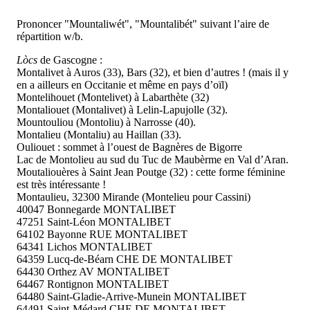
Prononcer "Mountaliwét", "Mountalibét" suivant l’aire de
répartition w/b.
Lòcs
de Gascogne :
Montalivet à Auros (33), Bars (32), et bien d’autres ! (mais il y
en a ailleurs en Occitanie et même en pays d’oïl)
Montelihouet (Montelivet) à Labarthète (32)
Montaliouet (Montalivet) à Lelin-Lapujolle (32).
Mountouliou (Montoliu) à Narrosse (40).
Montalieu (Montaliu) au Haillan (33).
Ouliouet : sommet à l’ouest de Bagnères de Bigorre
Lac de Montolieu au sud du Tuc de Maubèrme en Val d’Aran.
Moutaliouères à Saint Jean Poutge (32) : cette forme féminine
est très intéressante !
Montaulieu, 32300 Mirande (Montelieu pour Cassini)
40047 Bonnegarde MONTALIBET
47251 Saint-Léon MONTALIBET
64102 Bayonne RUE MONTALIBET
64341 Lichos MONTALIBET
64359 Lucq-de-Béarn CHE DE MONTALIBET
64430 Orthez AV MONTALIBET
64467 Rontignon MONTALIBET
64480 Saint-Gladie-Arrive-Munein MONTALIBET
64491 Saint-Médard CHE DE MONTALIBET