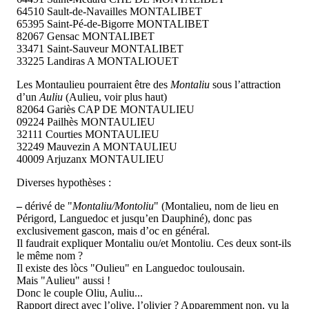
64510 Sault-de-Navailles MONTALIBET
65395 Saint-Pé-de-Bigorre MONTALIBET
82067 Gensac MONTALIBET
33471 Saint-Sauveur MONTALIBET
33225 Landiras A MONTALIOUET
Les Montaulieu pourraient être des
Montaliu
sous l’attraction
d’un
Auliu
(Aulieu, voir plus haut)
82064 Gariès CAP DE MONTAULIEU
09224 Pailhès MONTAULIEU
32111 Courties MONTAULIEU
32249 Mauvezin A MONTAULIEU
40009 Arjuzanx MONTAULIEU
Diverses hypothèses :
–
dérivé de "
Montaliu/Montoliu
" (Montalieu, nom de lieu en
Périgord, Languedoc et jusqu’en Dauphiné), donc pas
exclusivement gascon, mais d’oc en général.
Il faudrait expliquer Montaliu ou/et Montoliu. Ces deux sont-ils
le même nom ?
Il existe des lòcs "Oulieu" en Languedoc toulousain.
Mais "Aulieu" aussi !
Donc le couple Oliu, Auliu...
Rapport direct avec l’olive, l’olivier ? Apparemment non, vu la