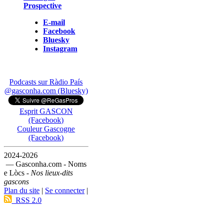
Prospective
E-mail
Facebook
Bluesky
Instagram
Podcasts sur Ràdio País
@gasconha.com (Bluesky)
Esprit GASCON
(Facebook)
Couleur Gascogne
(Facebook)
2024-2026
— Gasconha.com - Noms
e Lòcs -
Nos lieux-dits
gascons
Plan du site
|
Se connecter
|
RSS 2.0