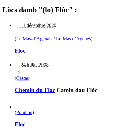
Lòcs damb "(lo) Flòc" :
11 décembre 2020
(Le Mas-d’Agenais / Lo Mas d’Agenés)
Floc
24 juillet 2008
|
2
(Cestas)
Chemin du Floc
Camin dau Flòc
(Pouillon)
Floc