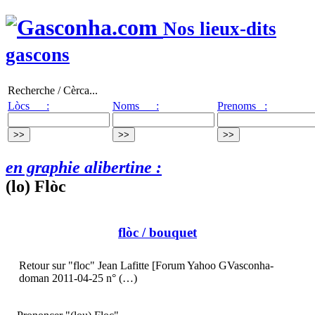
Nos lieux-dits
gascons
Recherche / Cèrca...
Lòcs :
Noms :
Prenoms :
en graphie alibertine :
(lo) Flòc
flòc
/ bouquet
Retour sur "floc" Jean Lafitte [Forum Yahoo GVasconha-
doman 2011-04-25 n° (…)