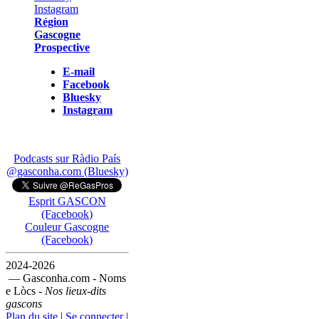
Région
Gascogne
Prospective
E-mail
Facebook
Bluesky
Instagram
Podcasts sur Ràdio País
@gasconha.com (Bluesky)
Esprit GASCON
(Facebook)
Couleur Gascogne
(Facebook)
2024-2026
— Gasconha.com - Noms
e Lòcs -
Nos lieux-dits
gascons
Plan du site
|
Se connecter
|