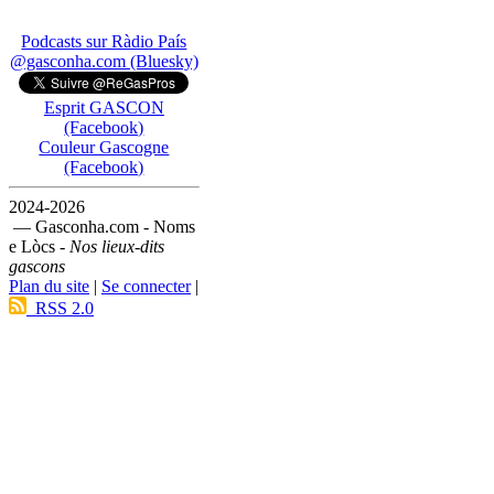
Podcasts sur Ràdio País
@gasconha.com (Bluesky)
Esprit GASCON
(Facebook)
Couleur Gascogne
(Facebook)
2024-2026
— Gasconha.com - Noms
e Lòcs -
Nos lieux-dits
gascons
Plan du site
|
Se connecter
|
RSS 2.0