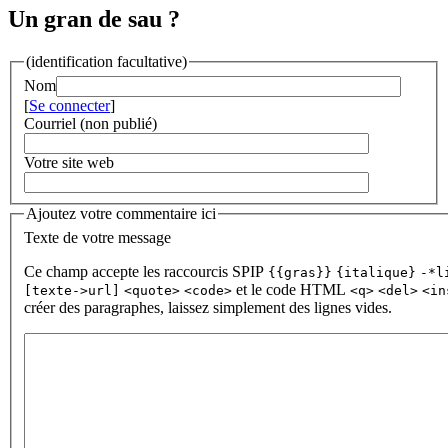
Un gran de sau ?
(identification facultative)
Nom
[
Se connecter
]
Courriel (non publié)
Votre site web
Ajoutez votre commentaire ici
Texte de votre message
Ce champ accepte les raccourcis SPIP
{{gras}}
{italique}
-*l
et le code HTML
[texte->url]
<quote>
<code>
<q>
<del>
<in
créer des paragraphes, laissez simplement des lignes vides.