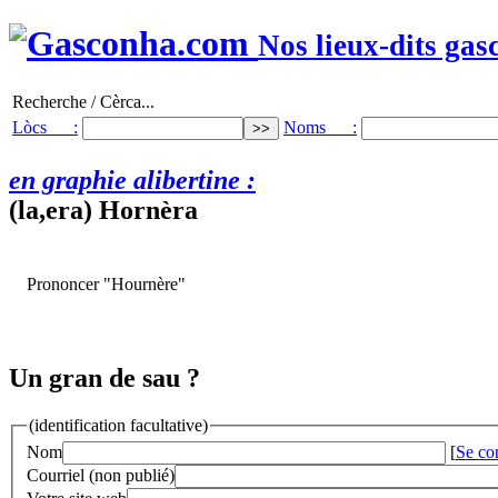
Nos lieux-dits gas
Recherche / Cèrca...
Lòcs :
Noms :
en graphie alibertine :
(la,era) Hornèra
Prononcer "Hournère"
Un gran de sau ?
(identification facultative)
Nom
[
Se co
Courriel (non publié)