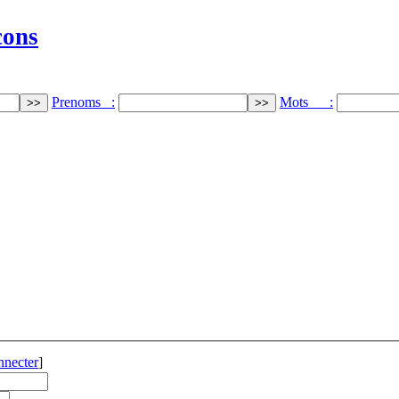
cons
Prenoms :
Mots :
nnecter
]