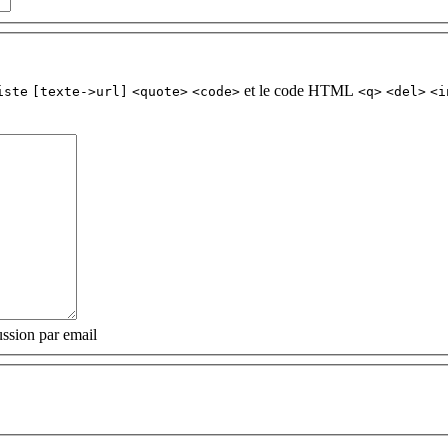
et le code HTML
iste
[texte->url]
<quote>
<code>
<q>
<del>
<i
ssion par email