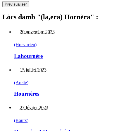
Lòcs damb "(la,era) Hornèra" :
20 novembre 2023
(Horsarrieu)
Lahournère
15 juillet 2023
(Arette)
Hournères
27 février 2023
(Boutx)