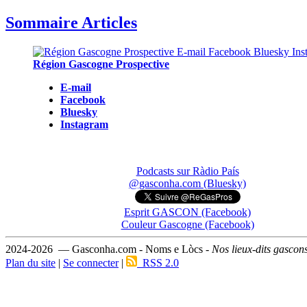
Sommaire Articles
Région Gascogne Prospective
E-mail
Facebook
Bluesky
Instagram
Podcasts sur Ràdio País
@gasconha.com (Bluesky)
Esprit GASCON (Facebook)
Couleur Gascogne (Facebook)
2024-2026 — Gasconha.com - Noms e Lòcs -
Nos lieux-dits gascon
Plan du site
|
Se connecter
|
RSS 2.0