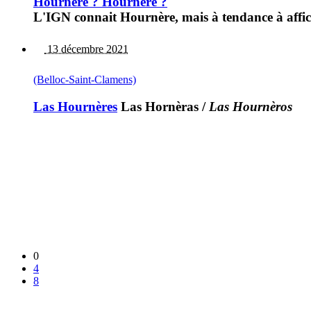
Hournère ? Hournéré ?
L'IGN connait Hournère, mais à tendance à affic
13 décembre 2021
(Belloc-Saint-Clamens)
Las Hournères
Las Hornèras
/
Las Hournèros
0
4
8