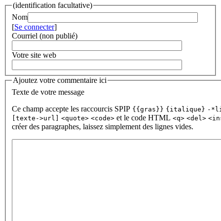
(identification facultative)
Nom
[
Se connecter
]
Courriel (non publié)
Votre site web
Ajoutez votre commentaire ici
Texte de votre message
Ce champ accepte les raccourcis SPIP
{{gras}}
{italique}
-*l
et le code HTML
[texte->url]
<quote>
<code>
<q>
<del>
<in
créer des paragraphes, laissez simplement des lignes vides.