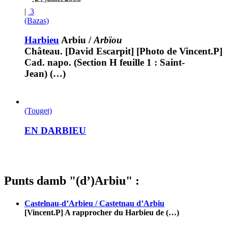
|
3
(Bazas)
Harbieu
Arbiu
/
Arbïou
Château. [David Escarpit] [Photo de Vincent.P]
Cad. napo. (Section H feuille 1 : Saint-
Jean) (…)
(Touget)
EN DARBIEU
Punts damb "(d’)Arbiu" :
Castelnau-d’Arbieu / Castetnau d’Arbiu
[Vincent.P] A rapprocher du Harbieu de (…)