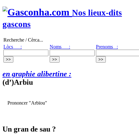
Nos lieux-dits
gascons
Recherche / Cèrca...
Lòcs :
Noms :
Prenoms :
en graphie alibertine :
(d’)Arbiu
Prononcer "Arbïou"
Un gran de sau ?