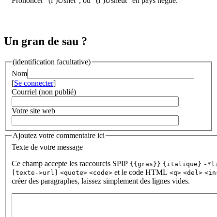
Prononcer "(l’)Ushét", ou "(l’)Usheut" en pays negue.
Un gran de sau ?
(identification facultative)
Nom
[
Se connecter
]
Courriel (non publié)
Votre site web
Ajoutez votre commentaire ici
Texte de votre message
Ce champ accepte les raccourcis SPIP
{{gras}}
{italique}
-*l
et le code HTML
[texte->url]
<quote>
<code>
<q>
<del>
<in
créer des paragraphes, laissez simplement des lignes vides.