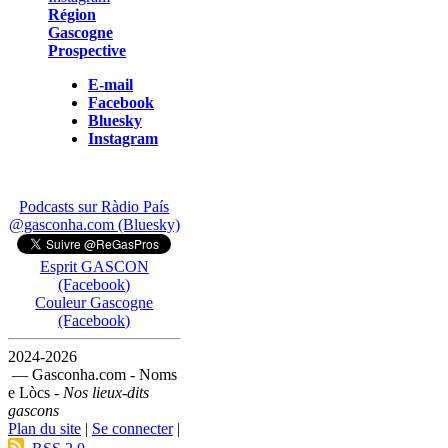
Région
Gascogne
Prospective
E-mail
Facebook
Bluesky
Instagram
Podcasts sur Ràdio País
@gasconha.com (Bluesky)
Esprit GASCON
(Facebook)
Couleur Gascogne
(Facebook)
2024-2026
— Gasconha.com - Noms
e Lòcs -
Nos lieux-dits
gascons
Plan du site
|
Se connecter
|