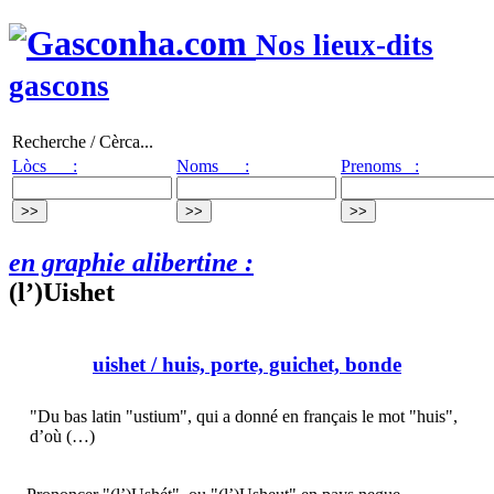
Nos lieux-dits
gascons
Recherche / Cèrca...
Lòcs :
Noms :
Prenoms :
en graphie alibertine :
(l’)Uishet
uishet
/ huis, porte, guichet, bonde
"Du bas latin "ustium", qui a donné en français le mot "huis",
d’où (…)