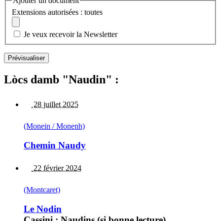
Ajouter un document
Extensions autorisées : toutes
Je veux recevoir la Newsletter
Lòcs damb "Naudin" :
28 juillet 2025
(Monein / Monenh)
Chemin Naudy
22 février 2024
(Montcaret)
Le Nodin
Cassini : Naudins (si bonne lecture)