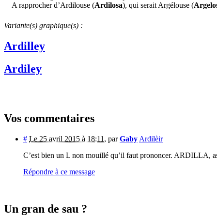
A rapprocher d’Ardilouse (
Ardilosa
), qui serait Argélouse (
Argelo
Variante(s) graphique(s) :
Ardilley
Ardiley
Vos commentaires
#
Le 25 avril 2015 à 18:11
,
par
Gaby
Ardilèir
C’est bien un L non mouillé qu’il faut prononcer. ARDILLA, asso
Répondre à ce message
Un gran de sau ?