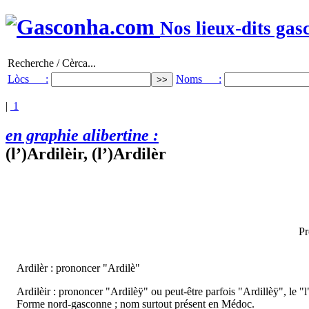
Nos lieux-dits gas
Recherche / Cèrca...
Lòcs :
Noms :
|
1
en graphie alibertine :
(l’)Ardilèir, (l’)Ardilèr
Pr
Ardilèr : prononcer "Ardilè"
Ardilèir : prononcer "Ardilèÿ" ou peut-être parfois "Ardillèÿ", le "l
Forme nord-gasconne ; nom surtout présent en Médoc.