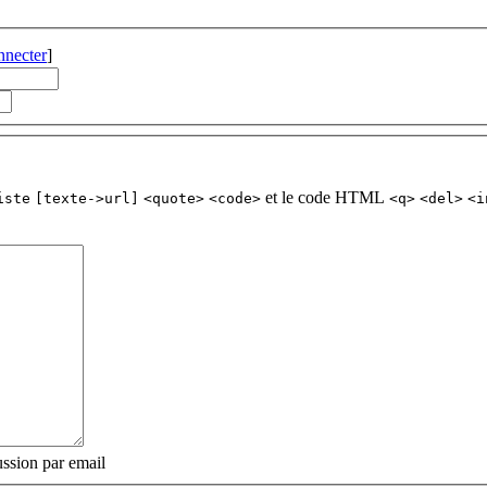
nnecter
]
et le code HTML
iste
[texte->url]
<quote>
<code>
<q>
<del>
<i
ssion par email