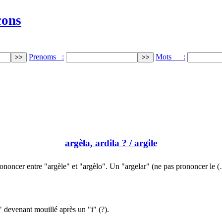
cons
Prenoms :
Mots :
argèla, ardila ?
/ argile
ononcer entre "argèle" et "argèlo". Un "argelar" (ne pas prononcer le 
" devenant mouillé après un "i" (?).