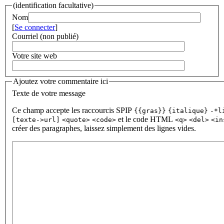
(identification facultative)
Nom
[
Se connecter
]
Courriel (non publié)
Votre site web
Ajoutez votre commentaire ici
Texte de votre message
Ce champ accepte les raccourcis SPIP
{{gras}}
{italique}
-*l
et le code HTML
[texte->url]
<quote>
<code>
<q>
<del>
<in
créer des paragraphes, laissez simplement des lignes vides.