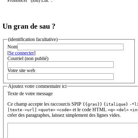
Prononcer "(lou) Luc".
Un gran de sau ?
(identification facultative)
Nom
[
Se connecter
]
Courriel (non publié)
Votre site web
Ajoutez votre commentaire ici
Texte de votre message
Ce champ accepte les raccourcis SPIP
{{gras}}
{italique}
-*l
et le code HTML
[texte->url]
<quote>
<code>
<q>
<del>
<in
créer des paragraphes, laissez simplement des lignes vides.