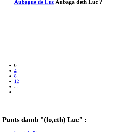
Aubague de Luc
Aubaga deth Luc ?
0
4
8
12
...
Punts damb "(lo,eth) Luc" :