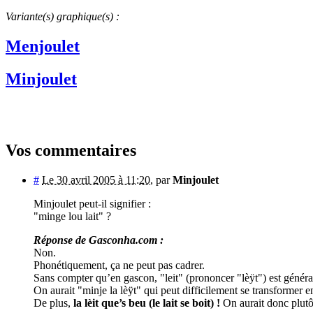
Variante(s) graphique(s) :
Menjoulet
Minjoulet
Vos commentaires
#
Le 30 avril 2005 à 11:20
,
par
Minjoulet
Minjoulet peut-il signifier :
"minge lou lait" ?
Réponse de Gasconha.com :
Non.
Phonétiquement, ça ne peut pas cadrer.
Sans compter qu’en gascon, "leit" (prononcer "lèÿt") est généra
On aurait "minje la lèÿt" qui peut difficilement se transformer 
De plus,
la lèit que’s beu (le lait se boit) !
On aurait donc plutôt 