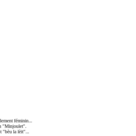
lement féminin...
en "Minjoulet".
"bèu la lèit"...