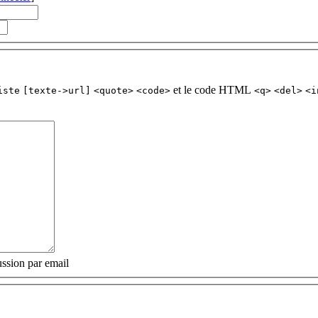
et le code HTML
iste
[texte->url]
<quote>
<code>
<q>
<del>
<i
ssion par email