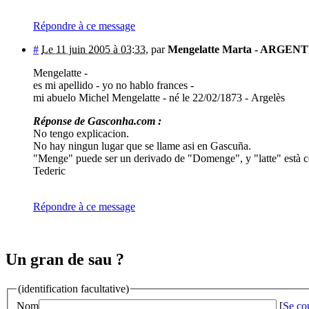
Répondre à ce message
#
Le 11 juin 2005 à 03:33
,
par
Mengelatte Marta - ARGEN
Mengelatte -
es mi apellido - yo no hablo frances -
mi abuelo Michel Mengelatte - né le 22/02/1873 - Argelès
Réponse de Gasconha.com :
No tengo explicacion.
No hay ningun lugar que se llame asi en Gascuña.
"Menge" puede ser un derivado de "Domenge", y "latte" està co
Tederic
Répondre à ce message
Un gran de sau ?
(identification facultative)
Nom
[
Se co