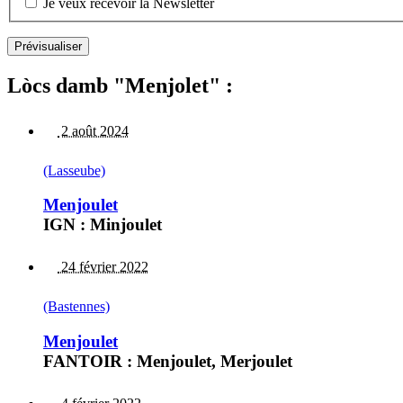
Je veux recevoir la Newsletter
Lòcs damb "Menjolet" :
2 août 2024
(Lasseube)
Menjoulet
IGN : Minjoulet
24 février 2022
(Bastennes)
Menjoulet
FANTOIR : Menjoulet, Merjoulet