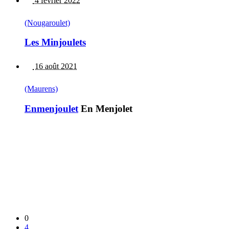
4 février 2022
(Nougaroulet)
Les Minjoulets
16 août 2021
(Maurens)
Enmenjoulet
En Menjolet
0
4