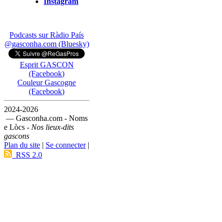
Instagram
Podcasts sur Ràdio País
@gasconha.com (Bluesky)
Esprit GASCON
(Facebook)
Couleur Gascogne
(Facebook)
2024-2026
— Gasconha.com - Noms
e Lòcs -
Nos lieux-dits
gascons
Plan du site
|
Se connecter
|
RSS 2.0