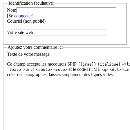
(identification facultative)
Nom
[
Se connecter
]
Courriel (non publié)
Votre site web
Ajoutez votre commentaire ici
Texte de votre message
Ce champ accepte les raccourcis SPIP
{{gras}}
{italique}
-*l
et le code HTML
[texte->url]
<quote>
<code>
<q>
<del>
<in
créer des paragraphes, laissez simplement des lignes vides.