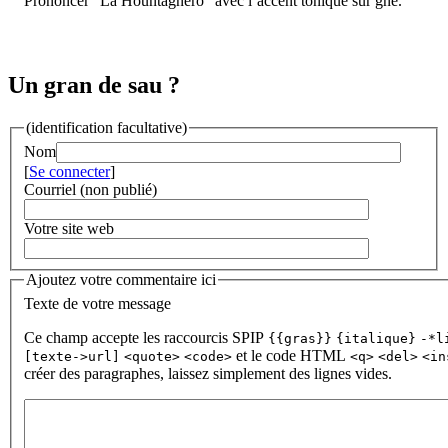
Prononcer "La Hountagnèro" avec l’accent tonique sur gnè.
Un gran de sau ?
(identification facultative)
Nom
[
Se connecter
]
Courriel (non publié)
Votre site web
Ajoutez votre commentaire ici
Texte de votre message
Ce champ accepte les raccourcis SPIP
{{gras}}
{italique}
-*l
et le code HTML
[texte->url]
<quote>
<code>
<q>
<del>
<in
créer des paragraphes, laissez simplement des lignes vides.