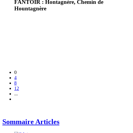
FANTOIR : Hontagnère, Chemin de
Hountagnère
0
4
8
12
...
Sommaire Articles