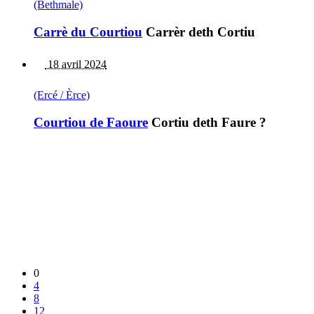
(Bethmale)
Carrè du Courtiou
Carrèr deth Cortiu
18 avril 2024
(Ercé / Èrce)
Courtiou de Faoure
Cortiu deth Faure ?
0
4
8
12