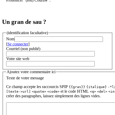
Prononcer "(lou) Courtïw".
Un gran de sau ?
(identification facultative)
Nom
[
Se connecter
]
Courriel (non publié)
Votre site web
Ajoutez votre commentaire ici
Texte de votre message
Ce champ accepte les raccourcis SPIP
{{gras}}
{italique}
-*l
et le code HTML
[texte->url]
<quote>
<code>
<q>
<del>
<in
créer des paragraphes, laissez simplement des lignes vides.