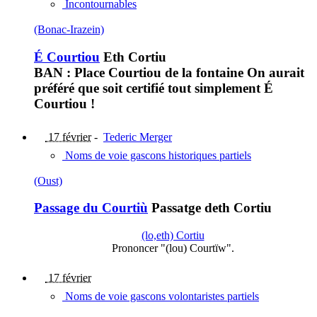
Incontournables
(Bonac-Irazein)
É Courtiou
Eth Cortiu
BAN : Place Courtiou de la fontaine On aurait
préféré que soit certifié tout simplement É
Courtiou !
17 février
-
Tederic Merger
Noms de voie gascons historiques partiels
(Oust)
Passage du Courtiù
Passatge deth Cortiu
(lo,eth) Cortiu
Prononcer "(lou) Courtïw".
17 février
Noms de voie gascons volontaristes partiels