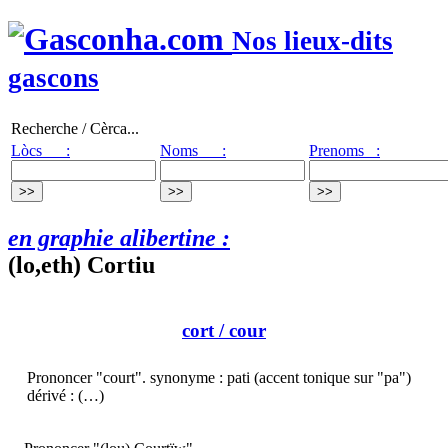
Nos lieux-dits
gascons
Recherche / Cèrca...
Lòcs :
Noms :
Prenoms :
en graphie alibertine :
(lo,eth) Cortiu
cort
/ cour
Prononcer "court". synonyme : pati (accent tonique sur "pa")
dérivé : (…)