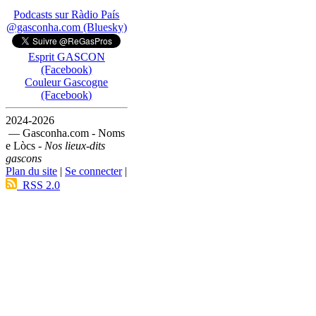
Podcasts sur Ràdio País
@gasconha.com (Bluesky)
Esprit GASCON
(Facebook)
Couleur Gascogne
(Facebook)
2024-2026
— Gasconha.com - Noms
e Lòcs -
Nos lieux-dits
gascons
Plan du site
|
Se connecter
|
RSS 2.0