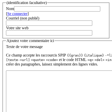
(identification facultative)
Nom
[
Se connecter
]
Courriel (non publié)
Votre site web
Ajoutez votre commentaire ici
Texte de votre message
Ce champ accepte les raccourcis SPIP
{{gras}}
{italique}
-*l
et le code HTML
[texte->url]
<quote>
<code>
<q>
<del>
<in
créer des paragraphes, laissez simplement des lignes vides.