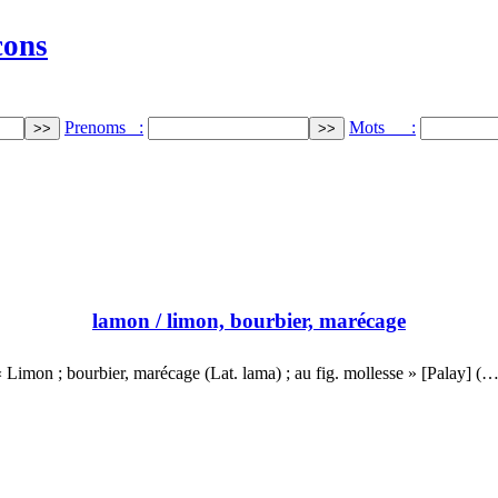
cons
Prenoms :
Mots :
lamon
/ limon, bourbier, marécage
« Limon ; bourbier, marécage (Lat. lama) ; au fig. mollesse » [Palay] (…