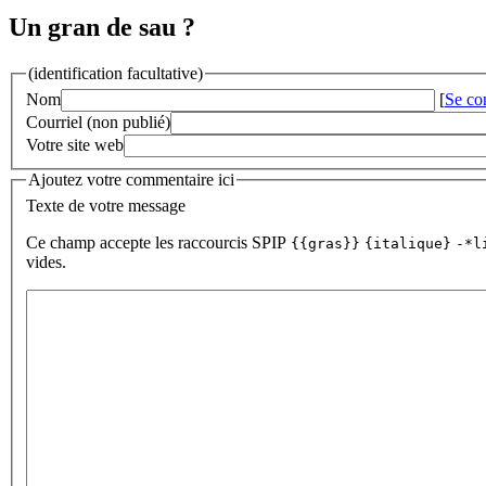
Un gran de sau ?
(identification facultative)
Nom
[
Se co
Courriel (non publié)
Votre site web
Ajoutez votre commentaire ici
Texte de votre message
Ce champ accepte les raccourcis SPIP
{{gras}}
{italique}
-*l
vides.