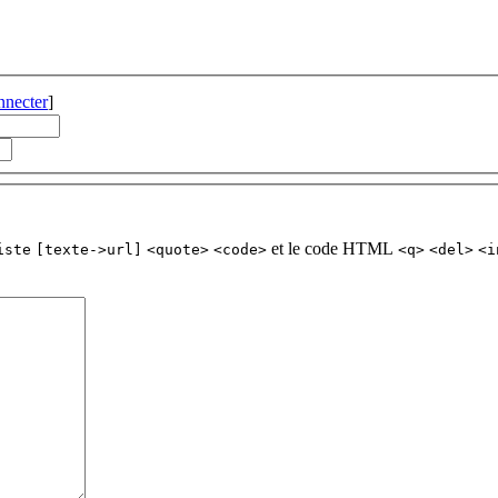
nnecter
]
et le code HTML
iste
[texte->url]
<quote>
<code>
<q>
<del>
<i